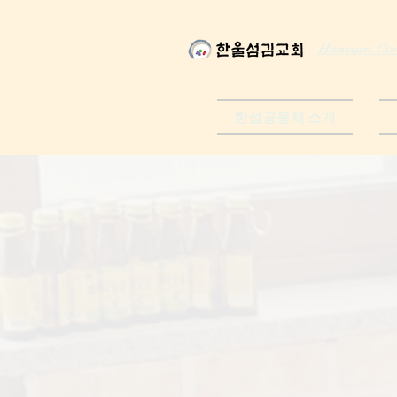
Hansum Com
한섬공동체 소개