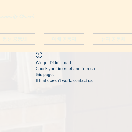
munity Church
형성 공동체
예배 공동체
섬김 공동체
Widget Didn’t Load
Check your internet and refresh
this page.
If that doesn’t work, contact us.