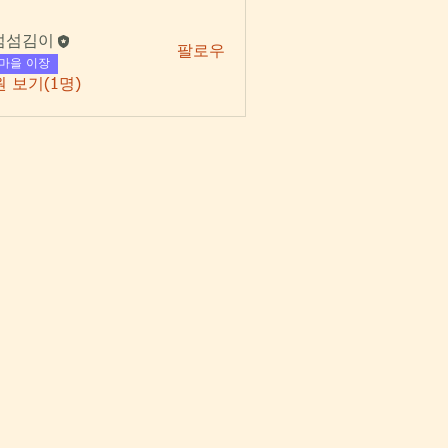
섬섬김이
팔로우
김이
마을 이장
 보기(1명)