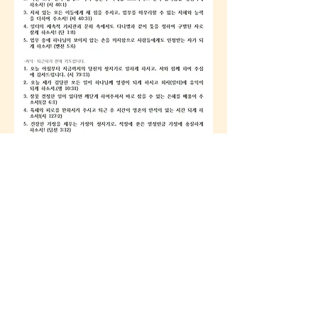
0
0
47
Rédigez un commentaire...