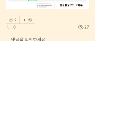
0
0
27
댓글을 입력하세요.
소개
교회에 안팎에서 일어나는 이야기들을
적어봅니다.
명
한섬섬김이
팔로우
한섬섬김이
마을 이장
전체 회원 보기(1명)