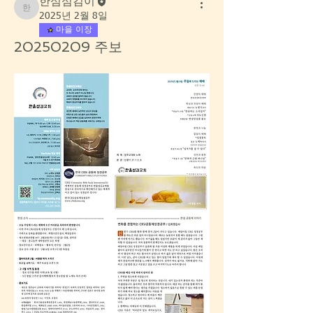
한섬섬김이
한섬섬김이
2025년 2월 8일
마을 이장
20250209 주보