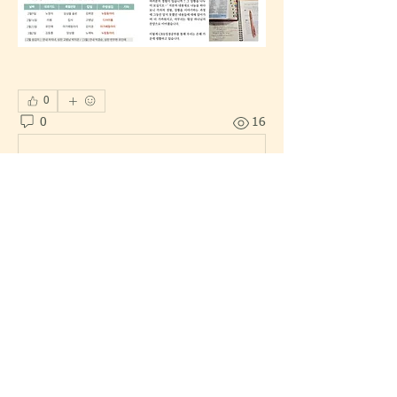
0
0
16
Write a comment...
소개
주일예배 주보 및 섬김 소식, 광고 등을
올립니다.
명
한섬섬김이
팔로우
한섬섬김이
마을 이장
전체 회원 보기(1명)