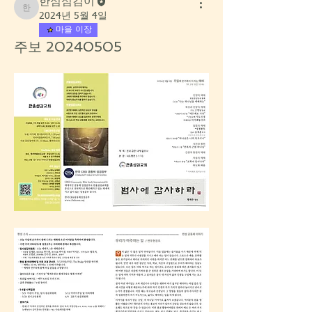
한섬섬김이
한섬섬김이
2024년 5월 4일
마을 이장
주보 20240505