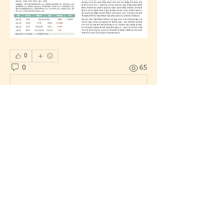
0
0
65
Write a comment...
소개
주일예배 주보 및 섬김 소식, 광고 등을
올립니다.
명
한섬섬김이
팔로우
한섬섬김이
마을 이장
전체 회원 보기(1명)