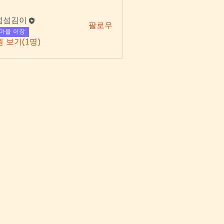
섬섬김이
팔로우
김이
마을 이장
 보기(1명)