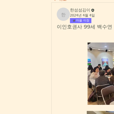
한섬섬김이
2024년 4월 4일
한섬섬김이
마을 이장
이인호권사 99세 백수연 3