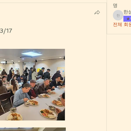
명
한
한섬섬
전체 회원
/17